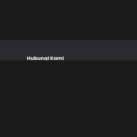
Hubungi Kami
rik. Temukan
dan
Pembayaran
ai menikmati
Transfer Bank
QRIS
am tema
h besar.
Virtual Account
E Wallet