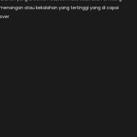
 kemenangan atau kekalahan yang tertinggi yang di capai
nover