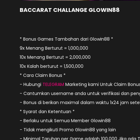
BACCARAT CHALLANGE GLOWIN88
* Bonus Games Tambahan dari Glowin88 *
9x Menang Berturut = 1,000,000
10x Menang Berturut = 2,000,000
10x Kalah berturut = 1,500,000
* Cara Claim Bonus *
- Hubungi
TELEGRAM
Marketing kami Untuk Claim Bonu
- Cantumkan username anda untuk verifikasi dan pe
- Bonus di berikan maximal dalam waktu 1x24 jam set
* Syarat dan Ketentuan *
- Berlaku untuk Semua Member Glowin88
- Tidak mengikuti Promo Glowin88 yang lain
- Minimal Taruhan per Game adalah 100,000 Jika ada T