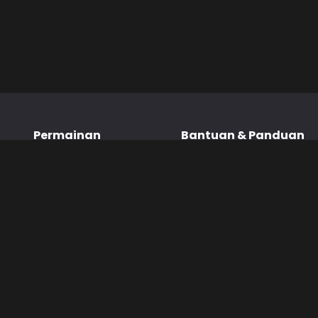
Permainan
Bantuan & Panduan
Togel
Tentang Kami
Slot
Syarat dan Ketentuan
Casino
Kebijakan Privasi
Games
Pusat Bantuan
Sports
Hubungi Kami
Promo
F.A.Q
Referral
Blog