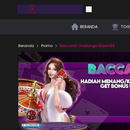
BERANDA
TOG
Beranda
Promo
Baccarat Challange Glowin88