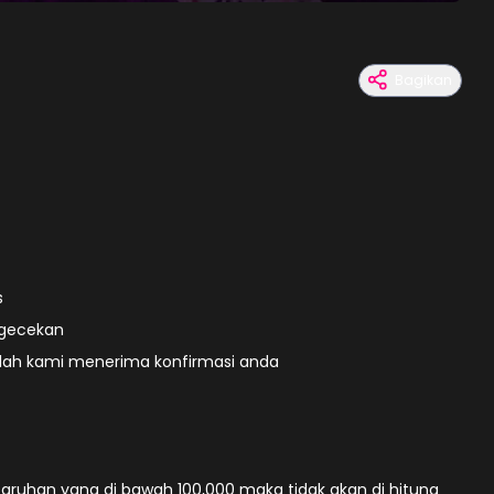
Bagikan
s
ngecekan
elah kami menerima konfirmasi anda
aruhan yang di bawah 100,000 maka tidak akan di hitung