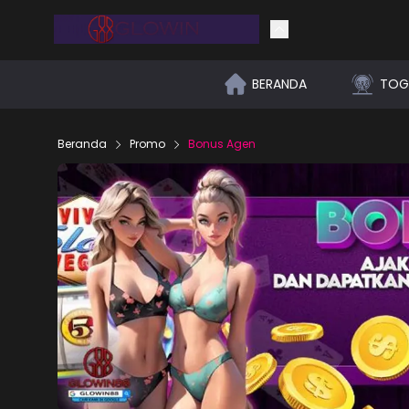
BERANDA
TOG
Beranda
Promo
Bonus Agen