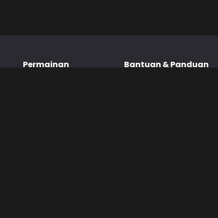
Permainan
Bantuan & Panduan
Togel
Tentang Kami
Slot
Syarat dan Ketentuan
Casino
Kebijakan Privasi
Games
Pusat Bantuan
Sports
Hubungi Kami
Promo
F.A.Q
Referral
Blog