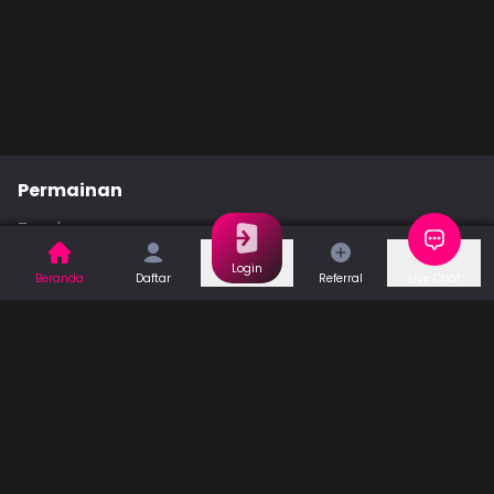
Permainan
Togel
Slot
Casino
Games
Login
Beranda
Daftar
Referral
Live Chat
Sports
Promo
Bantuan & Panduan
Tentang Kami
Syarat dan Ketentuan
Kebijakan Privasi
Pusat Bantuan
Hubungi Kami
F.A.Q