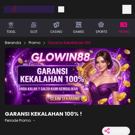
TOGEL
SLOT
CASINO
GAMES
SPORTS
PROMO
Beranda
Promo
Garansi Kekalahan 100
GARANSI KEKALAHAN 100% !
Periode Promo
-
Bagikan